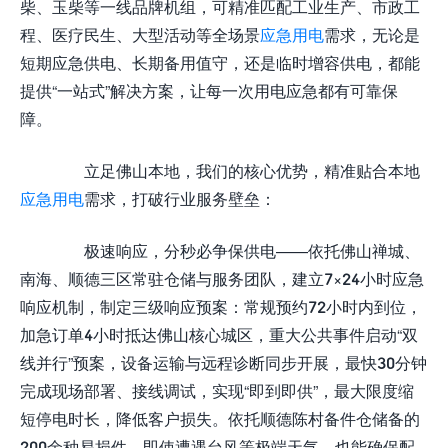
柴、玉柴等一线品牌机组，可精准匹配工业生产、市政工
程、医疗民生、大型活动等全场景
应急用电
需求，无论是
短期应急供电、长期备用值守，还是临时增容供电，都能
提供“一站式”解决方案，让每一次用电应急都有可靠保
障。
立足佛山本地，我们的核心优势，精准贴合本地
应急用电
需求，打破行业服务壁垒：
极速响应，分秒必争保供电——依托佛山禅城、
南海、顺德三区常驻仓储与服务团队，建立7×24小时应急
响应机制，制定三级响应预案：常规预约72小时内到位，
加急订单4小时抵达佛山核心城区，重大公共事件启动“双
线并行”预案，设备运输与远程诊断同步开展，最快30分钟
完成现场部署、接线调试，实现“即到即供”，最大限度缩
短停电时长，降低客户损失。依托顺德陈村备件仓储备的
200余种易损件，即使遭遇台风等极端天气，也能确保配