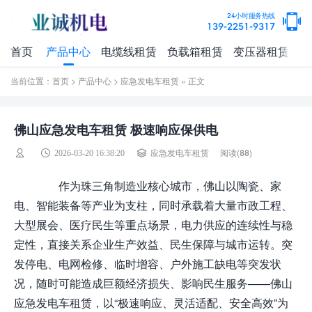
24小时服务热线
139-2251-9317
首页
产品中心
电缆线租赁
负载箱租赁
变压器租赁
案
当前位置：
首页
>
产品中心
>
应急发电车租赁
» 正文
佛山应急发电车租赁 极速响应保供电
阅读(
88)
2026-03-20 16:38:20
应急发电车租赁
作为珠三角制造业核心城市，佛山以陶瓷、家
电、智能装备等产业为支柱，同时承载着大量市政工程、
大型展会、医疗民生等重点场景，电力供应的连续性与稳
定性，直接关系企业生产效益、民生保障与城市运转。突
发停电、电网检修、临时增容、户外施工缺电等突发状
况，随时可能造成巨额经济损失、影响民生服务——佛山
应急发电车租赁，以“极速响应、灵活适配、安全高效”为