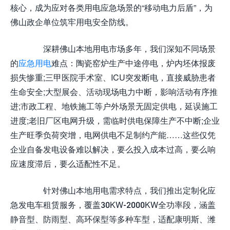
核心，成为应对各类用电应急场景的“移动电力后盾”，为
佛山政企单位筑牢用电安全防线。
深耕佛山本地用电市场多年，我们深知不同场景
的
应急用电
难点：陶瓷窑炉生产中途停电，炉内坯体报废
损失惨重;三甲医院手术室、ICU突发断电，直接威胁患者
生命安全;大型展会、活动现场电力中断，影响活动有序推
进;市政工程、地铁施工等户外场景无固定供电，延误施工
进度;老旧厂区电网升级，需临时供电保障生产不中断;企业
生产旺季负荷突增，电网供电不足制约产能……这些仅凭
企业自备发电设备难以解决，要么投入成本过高，要么响
应速度滞后，要么适配性不足。
针对佛山本地用电需求特点，我们推出定制化应
急发电车租赁服务，覆盖30KW-2000KW全功率段，涵盖
静音型、防雨型、高环保型等多种车型，适配康明斯、潍