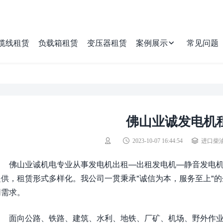
缆线租赁
负载箱租赁
变压器租赁
案例展示
常见问题
佛山业诚发电机
2023-10-07 16:44:54
进口柴
佛山业诚机电专业从事发电机出租—出租发电机—静音发电机,拥有
提供，租赁形式多样化。我公司一贯秉承"诚信为本，服务至上"
同需求。
面向公路、铁路、建筑、水利、地铁、厂矿、机场、野外作业