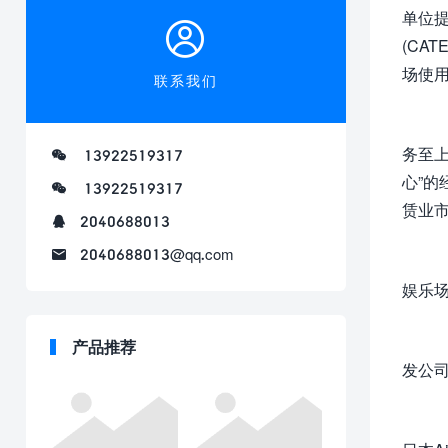
单位提
(CA
场使
联系我们
务至上
13922519317
心”
13922519317
赁业
2040688013
2040688013@qq.com
娱乐场
产品推荐
发公司