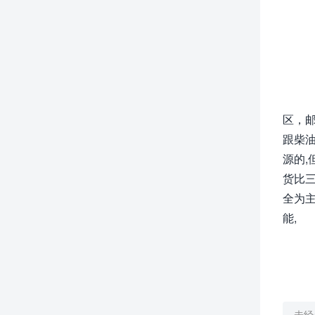
区，
跟柴
源的,
货比三
全为主
能,
未经